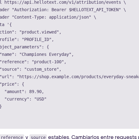
l
 https://api.hellotext.com/v1/attribution/events 
\
ader
"Authorization: Bearer 
$HELLOTEXT_API_TOKEN
"
\
ader
"Content-Type: application/json"
\
ta
'{

ction": "product.viewed",

rofile": "PROFILE_ID",

bject_parameters": {

"name": "Championes Everyday",

"reference": "product-100",

"source": "custom_store",

"url": "https://shop.example.com/products/everyday-sneake
"price": {

  "amount": 89.90,

  "currency": "USD"



y
estables. Cambiarlos entre requests 
reference
source