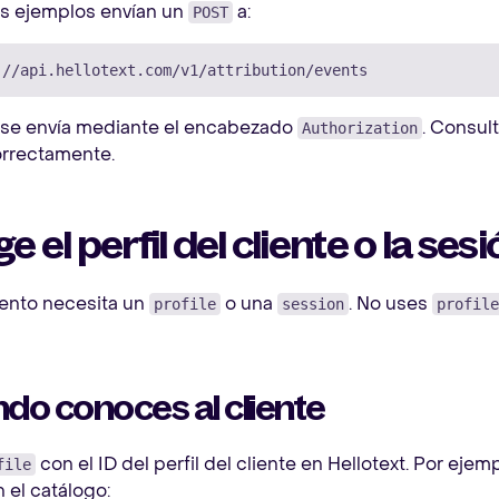
os ejemplos envían un
a:
POST
n se envía mediante el encabezado
. Consul
Authorization
orrectamente.
ige el perfil del cliente o la ses
ento necesita un
o una
. No uses
profile
session
profile
do conoces al cliente
con el ID del perfil del cliente en Hellotext. Por ejem
file
n el catálogo: