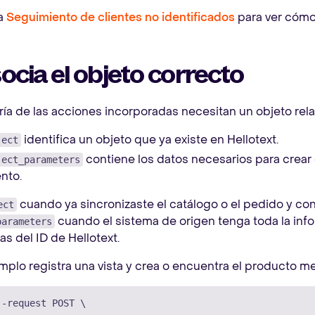
a
Seguimiento de clientes no identificados
para ver cómo 
socia el objeto correcto
ía de las acciones incorporadas necesitan un objeto rel
identifica un objeto que ya existe en Hellotext.
ject
contiene los datos necesarios para crear o
ject_parameters
nto.
cuando ya sincronizaste el catálogo o el pedido y con
ect
cuando el sistema de origen tenga toda la inf
parameters
s del ID de Hellotext.
mplo registra una vista y crea o encuentra el producto 
--request
 POST 
\