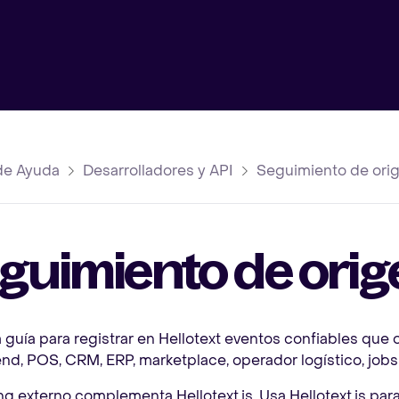
de Ayuda
Desarrolladores y API
Seguimiento de ori
guimiento de orig
 guía para registrar en Hellotext eventos confiables que
nd, POS, CRM, ERP, marketplace, operador logístico, job
ing externo complementa Hellotext.js. Usa Hellotext.js para