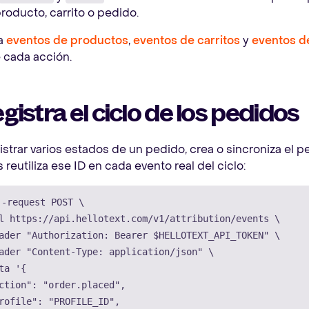
oducto, carrito o pedido.
a
eventos de productos
,
eventos de carritos
y
eventos d
 cada acción.
egistra el ciclo de los pedidos
istrar varios estados de un pedido, crea o sincroniza el p
reutiliza ese ID en cada evento real del ciclo:
--request
 POST 
\
l
 https://api.hellotext.com/v1/attribution/events 
\
ader
"Authorization: Bearer 
$HELLOTEXT_API_TOKEN
"
\
ader
"Content-Type: application/json"
\
ta
'{

ction": "order.placed",

rofile": "PROFILE_ID",
