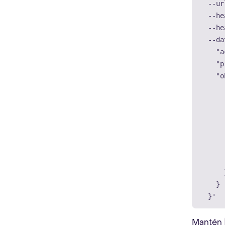
--ur
--he
--he
--da
    "a
    "p
    "o
      
      
      
      
      
      
      
      }
    }

  }'
Mantén