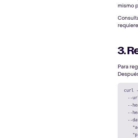
mismo pr
Consult
requiere
3. R
Para reg
Después 
curl 
--ur
--he
--he
--da
    "a
    "p