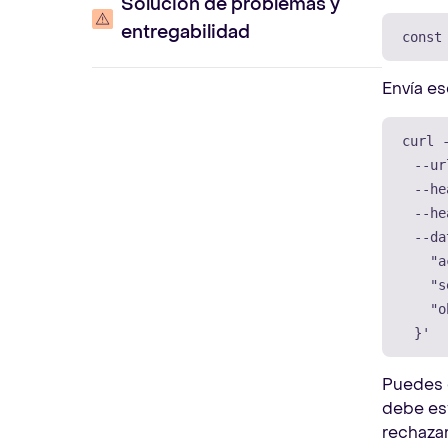
Solución de problemas y
entregabilidad
const
Envía es
curl 
--ur
--he
--he
--da
    "a
    "s
    "o
  }'
Puedes 
debe est
rechazar