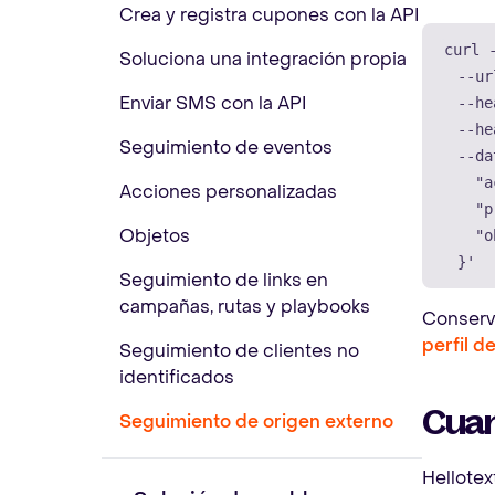
Crea y registra cupones con la API
curl 
Soluciona una integración propia
--ur
Enviar SMS con la API
--he
--he
Seguimiento de eventos
--da
    "a
Acciones personalizadas
    "p
Objetos
    "o
  }'
Seguimiento de links en
campañas, rutas y playbooks
Conserva
perfil de
Seguimiento de clientes no
identificados
Cuan
Seguimiento de origen externo
Hellotex