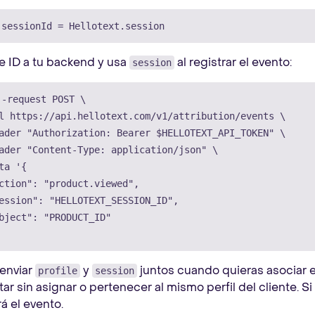
sessionId
=
Hellotext
.
session
e ID a tu backend y usa
al registrar el evento:
session
--request
 POST 
\
l
 https://api.hellotext.com/v1/attribution/events 
\
ader
"Authorization: Bearer 
$HELLOTEXT_API_TOKEN
"
\
ader
"Content-Type: application/json"
\
ta
'{

ction": "product.viewed",

ession": "HELLOTEXT_SESSION_ID",

bject": "PRODUCT_ID"

enviar
y
juntos cuando quieras asociar el
profile
session
ar sin asignar o pertenecer al mismo perfil del cliente. Si 
á el evento.