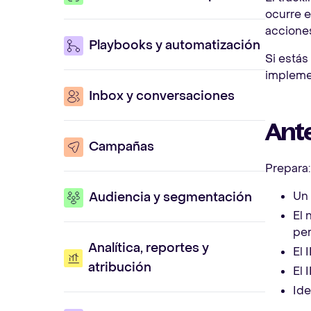
ocurre e
acciones
Playbooks y automatización
Si está
implemen
Inbox y conversaciones
Ant
Campañas
Prepara:
Un 
Audiencia y segmentación
El 
per
Analítica, reportes y
El 
atribución
El 
Ide