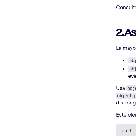
Consult
2. A
La mayor
ob
ob
eve
Usa
obj
object_
disponga
Este eje
curl 