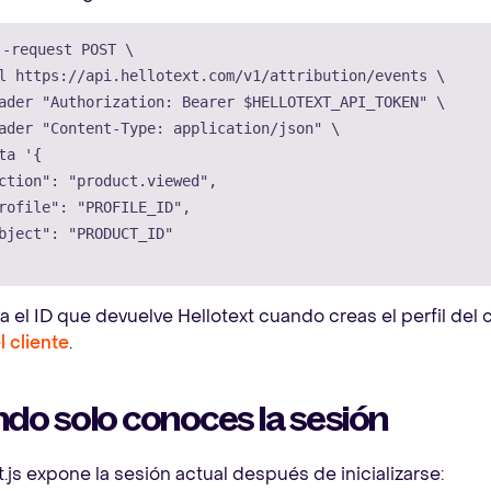
--request
 POST 
\
l
 https://api.hellotext.com/v1/attribution/events 
\
ader
"Authorization: Bearer 
$HELLOTEXT_API_TOKEN
"
\
ader
"Content-Type: application/json"
\
ta
'{

ction": "product.viewed",

rofile": "PROFILE_ID",

bject": "PRODUCT_ID"

 el ID que devuelve Hellotext cuando creas el perfil del cl
l cliente
.
do solo conoces la sesión
t.js expone la sesión actual después de inicializarse: