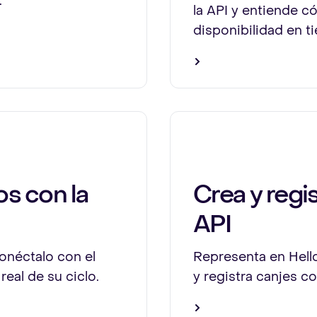
.
la API y entiende c
disponibilidad en t
os con la
Crea y regi
API
conéctalo con el
Representa en Hello
 real de su ciclo.
y registra canjes c