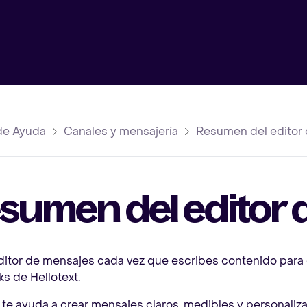
de Ayuda
Canales y mensajería
Resumen del editor
sumen del editor 
ditor de mensajes cada vez que escribes contenido para
s de Hellotext.
r te ayuda a crear mensajes claros, medibles y personaliza