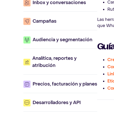
Cam
Inbox y conversaciones
Rut
Las herr
Campañas
que Wha
Audiencia y segmentación
Guía
Analítica, reportes y
Cr
atribución
Con
Lin
Eti
Precios, facturación y planes
Co
Desarrolladores y API